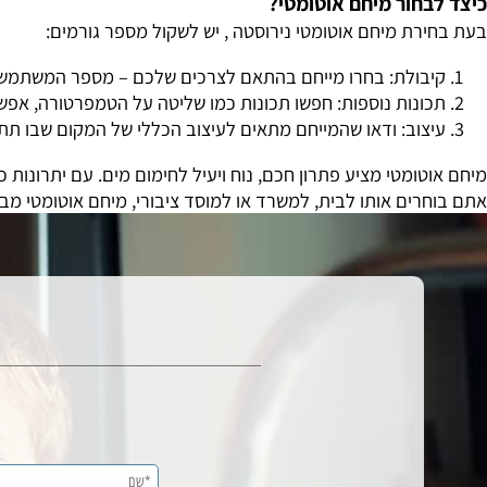
ציבוריים כמו בתי ספר, אוניברסיטאות ובתי חולים, מיחם אוטומט
י לאורך כל היום.
חור מיחם אוטומטי?
ת מיחם אוטומטי נירוסטה , יש לשקול מספר גורמים:
בולת: בחרו מייחם בהתאם לצרכים שלכם – מספר המשתמשים, תדי
נות נוספות: חפשו תכונות כמו שליטה על הטמפרטורה, אפשרות לח
וב: ודאו שהמייחם מתאים לעיצוב הכללי של המקום שבו תתקינו או
ומטי מציע פתרון חכם, נוח ויעיל לחימום מים. עם יתרונות כמו ח
ים אותו לבית, למשרד או למוסד ציבורי, מיחם אוטומטי מבטיח 