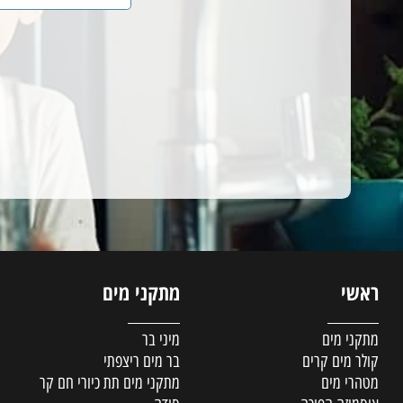
י
מתקני מים
מת