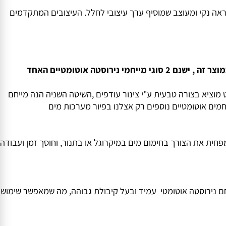
נקי ומעוצב שמוסיף ערך עיצובי לחלל. העיצובים המתקדמים
המייחם עם שומר חום והתקן שבת נפוץ בעיקר בישיבות ,בתי כנסת ,בתי חולים , פנימיות ומקומות ציבוריים המאפשרים שימוש במוצר זה , ישנם 2 סוגי מייחמי נירוסטה אוטומטיים האחד
יא בצורה טבעית ע"י צינור עודפים ,השיטה השניה הנה מייחם
אוטומטיים נוספים רק אצלנו בפיור מערכות מים
 את הצורך בחימום מים במיקרוגל או בתנור, וחוסך זמן ועבודה