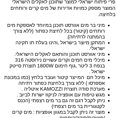
פרי פיתוח ישראלי למוצר שתוכנן לאקלים הישראלי
המוצר מספק כמויות אדירות של מים קרים ורותחים
בלחיצה.
מיני בר מים אוורסט תוכנן במיוחד לאספקת מים
רותחים (קיטור) בכל לחיצת כפתור (ללא צורך
בהמתנה לרתיחה).
המתקן מיוצר בישראל ,והינו בעלת תו תקינה
ישראלי.
מיני אוורסט תוכנן והותאם לאקלים הישראלי.
מיכלי מים חמים וקרים עשויים נירוסטה 316
בנפח 3 ליטר ,גוף חימום 1800W תוצרת סייטק
ישראל .
מיכל חם המייצר קיטור ועובד בלחץ (כמו במכונת
אספרסו ) ללא צורך בלחיצת כפתור רתיחה
מערכת סודה תוצרת KAMOZZI איטליה .
מגש טיפות עם אופציה לניקוז ישרות לביוב .
ניתן לקבל דגם זה גם בר מים רצפתי (הכנס
לקטגוריית בר מים רצפתי)
מוצר זה ניתן לקבל במגוון אופציות : מים קרים
/פושרים/סודה/רותחים