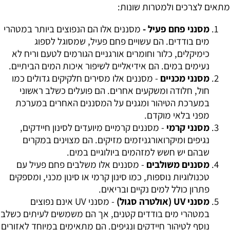
מתאים לצרכים ולמטרות שונות:
מסנני פחם פעיל -
מסננים אלו הם הנפוצים ביותר במטהרי
מים בודדים. הם עשויים פחם פעיל, שמסוגל לספוג
כימיקלים, כלור וחומרים אורגניים הגורמים לטעם וריח לא
נעימים במים. הם אידיאליים לשיפור איכות המים הביתיים.
מסנני מכניים
- מסננים אלו מסירים חלקיקים גדולים כמו
חול, חלודה ומשקעים אחרים. הם פועלים כשלב ראשוני
במערכת הטיהור ומגנים על המסננים האחרים במערכת
מפני בלאי מוקדם.
מסנני קרמי
- מסננים קרמיים מיועדים לסינון חיידקים,
נגיפים ומיקרואורגניזמים מזיקים. הם מצוינים במקרים
שבהם יש חשש למזהמים ביולוגיים במים.
מסננים משולבים
- מסננים אלו משלבים פחם פעיל עם
טכנולוגיות נוספות, כמו סינון קרמי או סינון מכני, ומספקים
פתרון כולל למים נקיים ובריאים.
מסנני UV (אולטרה סגול)
- מסנני UV אינם נפוצים
במטהרי מים בודדים קטנים, אך הם משמשים לעיתים כשלב
נוסף לטיהור חיידקים ונגיפים. הם מתאימים במיוחד לאזורים